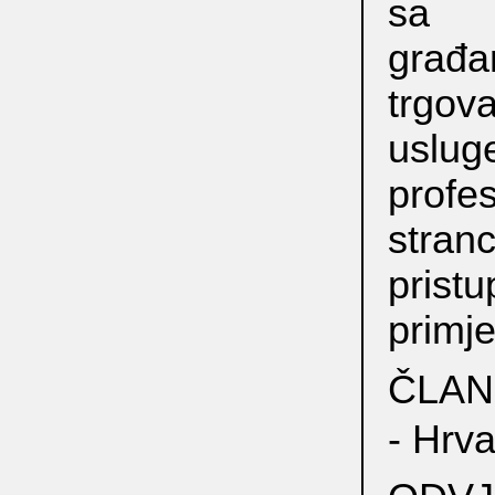
sa 
gra
trgo
uslu
profe
stra
prist
primje
ČLAN
- Hrv