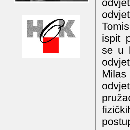
odvje
odvje
Tomis
ispit
se u 
odvje
Milas
odvje
pruža
fizič
postu