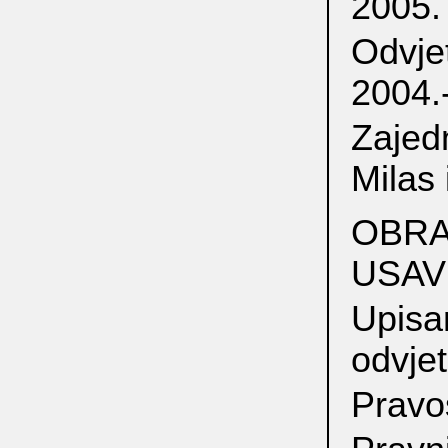
2005.
Odvjet
2004.
Zajedn
Milas 
OBRA
USAV
Upisa
odvje
Pravos