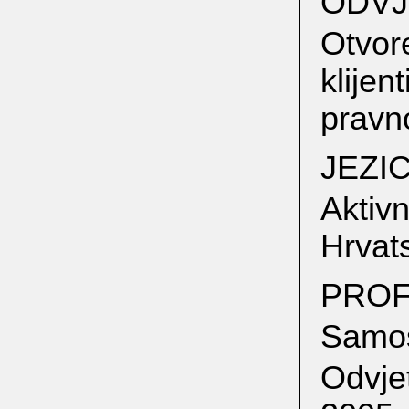
ODVJ
Otvo
klije
pravn
JEZIC
Akti
Hrvats
PROF
Samost
Odvjet