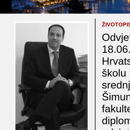
ŽIVOTOPI
Odvje
18.06
Hrva
školu
sredn
Šimu
faku
diplo