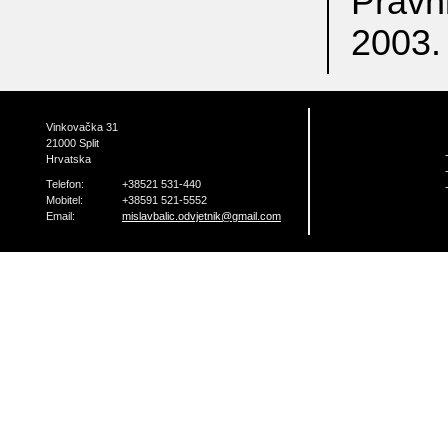
Pravni
2003.
Vinkovačka 31
21000 Split
Hrvatska
Telefon:
+38521 531-440
Mobitel:
+38591 521-5552
Email:
mislavbalic.odvjetnik@gmail.com